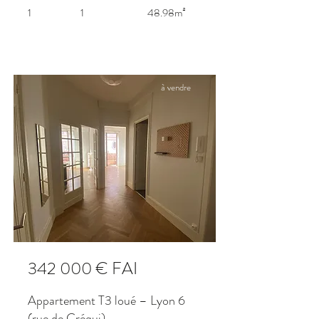
1
1
48.98m²
à vendre
342 000 € FAI
Appartement T3 loué – Lyon 6
(rue de Créqui)