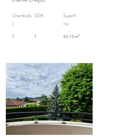
Chambre(s
SDB
Superfi
)
cie
2
1
60.13 m²
à vendre