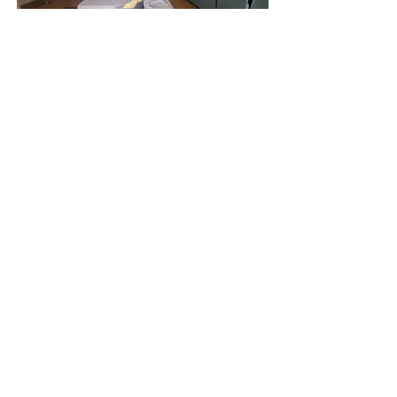
446 000€
Appartement vendu loué en
colocation – 4 chambres –
Quartier Point du Jour LYON 5
Chambre(s
SDB
Superfi
)
cie
4
4
100,17m²