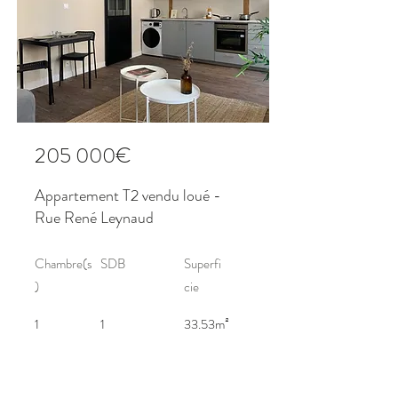
205 000€
Appartement T2 vendu loué -
Rue René Leynaud
Chambre(s
SDB
Superfi
)
cie
1
1
33.53m²