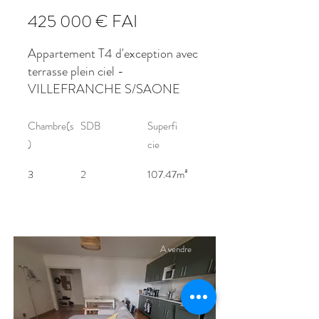
425 000 € FAI
Appartement T4 d'exception avec
terrasse plein ciel -
VILLEFRANCHE S/SAONE
Chambre(s
SDB
Superfi
)
cie
3
2
107.47m²
A vendre