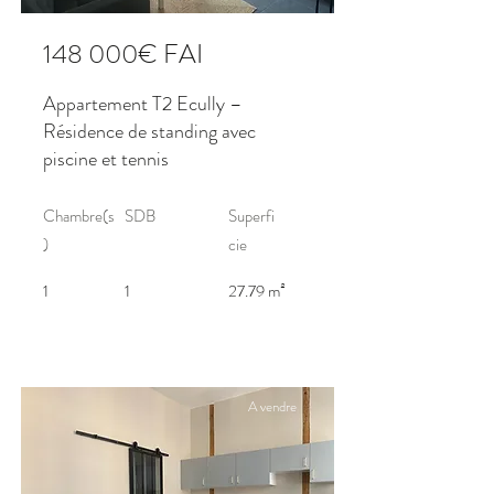
148 000€ FAI
Appartement T2 Ecully –
Résidence de standing avec
piscine et tennis
Chambre(s
SDB
Superfi
)
cie
1
1
27.79 m²
A vendre