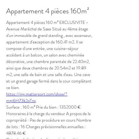
Appartement 4 pièces 160m²
Appartement 4 pièces 160 m² EXCLUSIVITE - 
Avenue Maréchal de Saxe Situé au 4ème étage 
d'un immeuble de grand standing , avec ascenseur, 
appartement d'exception de 160.41 m2. Il se 
compose d'une entrée, une cuisine-séjour 
accédant à un balcon, un salon avec cheminée 
décorative, une chambre parentale de 22.40m2, 
ainsi que deux chambres de 20.54m2 et 19.89 
m2, une salle de bain et une salle d'eau. Une cave 
et un grand garage fermé dans la cour complètent 
ce bien.
https://my.matterport.com/show/?
m=i6H73k2qTns
Surface : 160 m² Prix du bien : 1352000 € 
Honoraires à la charge du vendeur A propos de la 
copropriété : Pas de procédure en cours Nombre 
de lots : 16 Charges prévisionnelles annuelles : 
4878.46 €