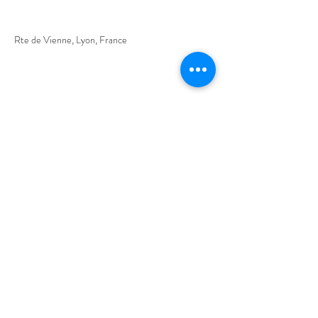
Rte de Vienne, Lyon, France
Contact Agent
Célia BARTHE
06.14.05.94.14